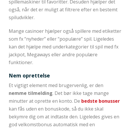
spillemaskiner til favoritter. Desuden hjælper det
også, når det er muligt at filtrere efter en bestemt
spiludvikler.
Mange casinoer hjælper også spillere med etiketter
som fx “nyheder” eller “populære” spil. Ligeledes
kan det hjælpe med underkategorier til spil med fx
jackpot, Megaways eller andre populære
funktioner.
Nem oprettelse
Et vigtigt element med brugervenlig, er den
nemme tilmelding
. Det bør ikke tage mange
minutter at oprette en konto. De
bedste bonusser
kan fås uden en bonuskode, så du ikke skal
bekymre dig om at indtaste den. Ligeledes gives en
god velkomstbonus automatisk med en