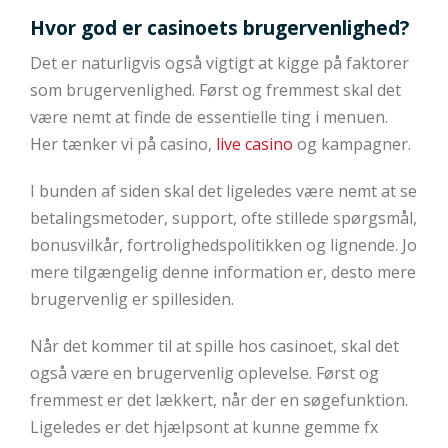
Hvor god er casinoets brugervenlighed?
Det er naturligvis også vigtigt at kigge på faktorer
som brugervenlighed. Først og fremmest skal det
være nemt at finde de essentielle ting i menuen.
Her tænker vi på casino,
live casino
og kampagner.
I bunden af siden skal det ligeledes være nemt at se
betalingsmetoder, support, ofte stillede spørgsmål,
bonusvilkår, fortrolighedspolitikken og lignende. Jo
mere tilgængelig denne information er, desto mere
brugervenlig er spillesiden.
Når det kommer til at spille hos casinoet, skal det
også være en brugervenlig oplevelse. Først og
fremmest er det lækkert, når der en søgefunktion.
Ligeledes er det hjælpsont at kunne gemme fx