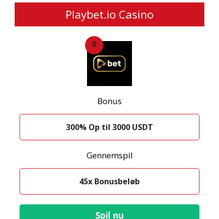
Playbet.io Casino
9
Bonus
300% Op til 3000 USDT
Gennemspil
45x Bonusbeløb
Spil nu