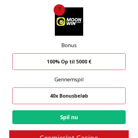
7
Bonus
100% Op til 5000 €
Gennemspil
40x Bonusbeløb
Spil nu
Cosmicslot Casino