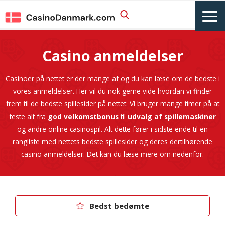
Casino anmeldelser
Casinoer på nettet er der mange af og du kan læse om de bedste i
vores anmeldelser. Her vil du nok gerne vide hvordan vi finder
frem til de bedste spillesider på nettet. Vi bruger mange timer på at
teste alt fra
god velkomstbonus
til
udvalg af spillemaskiner
og andre online casinospil. Alt dette fører i sidste ende til en
rangliste med nettets bedste spillesider og deres dertilhørende
casino anmeldelser. Det kan du læse mere om nedenfor.
Bedst bedømte