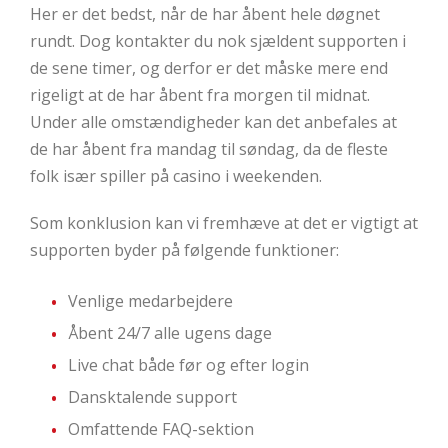
Her er det bedst, når de har åbent hele døgnet
rundt. Dog kontakter du nok sjældent supporten i
de sene timer, og derfor er det måske mere end
rigeligt at de har åbent fra morgen til midnat.
Under alle omstændigheder kan det anbefales at
de har åbent fra mandag til søndag, da de fleste
folk især spiller på casino i weekenden.
Som konklusion kan vi fremhæve at det er vigtigt at
supporten byder på følgende funktioner:
Venlige medarbejdere
Åbent 24/7 alle ugens dage
Live chat både før og efter login
Dansktalende support
Omfattende FAQ-sektion