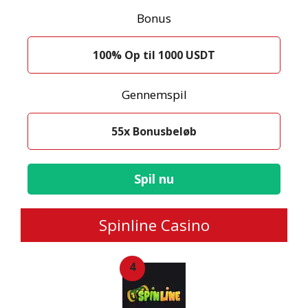
Bonus
100% Op til 1000 USDT
Gennemspil
55x Bonusbeløb
Spil nu
Spinline Casino
4