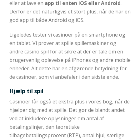
eller at lave en
app til enten iOS eller Android
.
Derfor er det naturligvis et stort plus, når de har en
god app til både Android og iOS.
Ligeledes tester vi casinoer på en smartphone og
en tablet. Vi prøver at spille spillemaskiner og
andre casino spil for at sikre at der er tale om en
brugervenlig oplevelse på iPhones og andre mobile
enheder. Alt dette har en afgørende betydning for
de casinoer, som vi anbefaler i den sidste ende.
Hjælp til spil
Casinoer får også et ekstra plus i vores bog, når de
hjælper dig med at spille. Det gør de blandt andet
ved at inkludere oplysninger om antal af
betalingslinjer, den teoretiske
tilbagebetalingsprocent (RTP), antal hjul, særlige