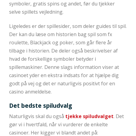
symboler, gratis spins og andet, før du tjekker
selve spillets vejledning.
Ligeledes er der spillesider, som deler guides til spil.
Der kan du læse om historien bag spil som fx
roulette, Blackjack og poker, som går flere år
tilbage i historien. De deler også beskrivelser af
hvad de forskellige symboler betyder i
spillemaskiner. Denne slags information viser at
casinoet yder en ekstra indsats for at hjælpe dig
godt på vej og det er naturligvis positivt for en
casino anmeldelse.
Det bedste spiludvalg
Naturligvis skal du også
tjekke spiludvalget
. Det
gør vi i hvertfald, når vi vurderer de enkelte
casinoer. Her kigger vi blandt andet på: