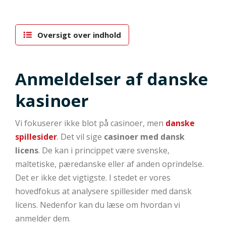
Oversigt over indhold
Anmeldelser af danske
kasinoer
Vi fokuserer ikke blot på casinoer, men
danske
spillesider
. Det vil sige
casinoer med dansk
licens
. De kan i princippet være svenske,
maltetiske, pæredanske eller af anden oprindelse.
Det er ikke det vigtigste. I stedet er vores
hovedfokus at analysere spillesider med dansk
licens. Nedenfor kan du læse om hvordan vi
anmelder dem.