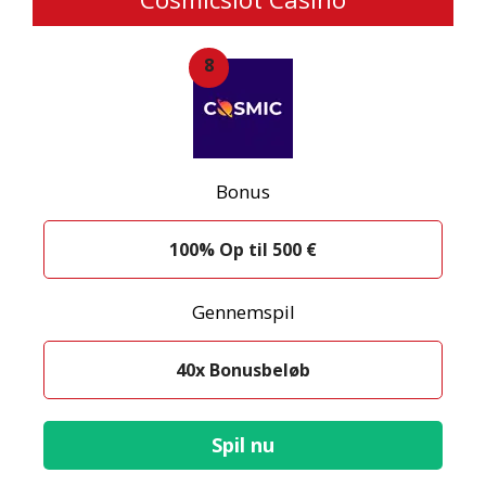
8
Bonus
100% Op til 500 €
Gennemspil
40x Bonusbeløb
Spil nu