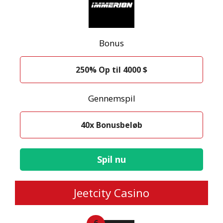
Bonus
250% Op til 4000 $
Gennemspil
40x Bonusbeløb
Spil nu
Jeetcity Casino
6