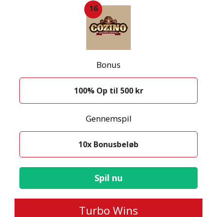
16
Bonus
100% Op til 500 kr
Gennemspil
10x Bonusbeløb
Spil nu
Turbo Wins