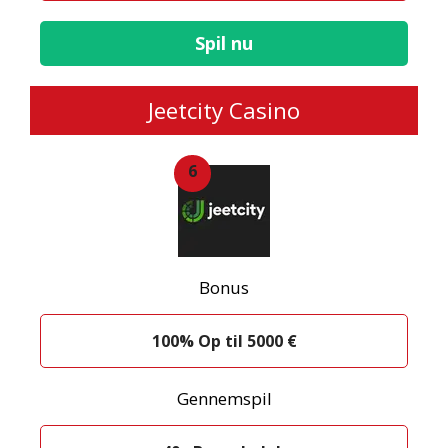
Spil nu
Jeetcity Casino
6
Bonus
100% Op til 5000 €
Gennemspil