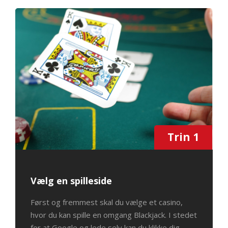
Trin 1
Vælg en spilleside
Først og fremmest skal du vælge et casino,
hvor du kan spille en omgang Blackjack. I stedet
for at Google og lede selv kan du klikke dig