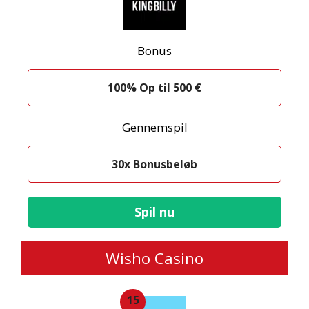
Bonus
100% Op til 500 €
Gennemspil
30x Bonusbeløb
Spil nu
Wisho Casino
15