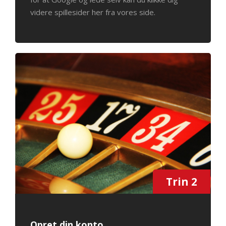
videre spillesider her fra vores side.
Trin 2
Opret din konto