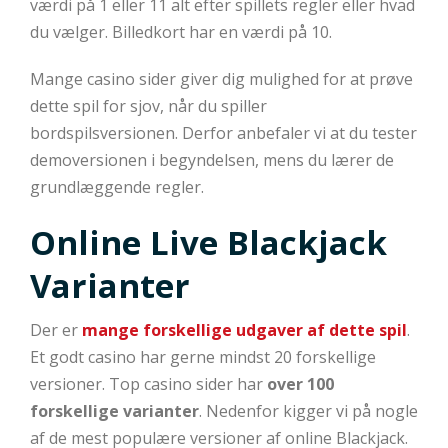
værdi på 1 eller 11 alt efter spillets regler eller hvad
du vælger. Billedkort har en værdi på 10.
Mange casino sider giver dig mulighed for at prøve
dette spil for sjov, når du spiller
bordspilsversionen. Derfor anbefaler vi at du tester
demoversionen i begyndelsen, mens du lærer de
grundlæggende regler.
Online Live Blackjack
Varianter
Der er
mange forskellige udgaver af dette spil
.
Et godt casino har gerne mindst 20 forskellige
versioner. Top casino sider har
over 100
forskellige varianter
. Nedenfor kigger vi på nogle
af de mest populære versioner af online Blackjack.