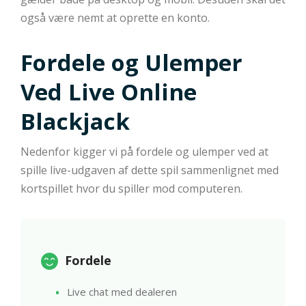
også være nemt at oprette en konto.
Fordele og Ulemper
Ved Live Online
Blackjack
Nedenfor kigger vi på fordele og ulemper ved at
spille live-udgaven af dette spil sammenlignet med
kortspillet hvor du spiller mod computeren.
Fordele
Live chat med dealeren