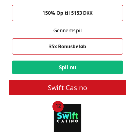
150% Op til 5153 DKK
Gennemspil
35x Bonusbeløb
Spil nu
Swift Casino
12