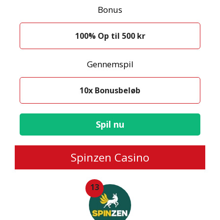
Bonus
100% Op til 500 kr
Gennemspil
10x Bonusbeløb
Spil nu
Spinzen Casino
13