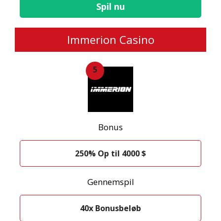
Spil nu
Immerion Casino
5
Bonus
250% Op til 4000 $
Gennemspil
40x Bonusbeløb