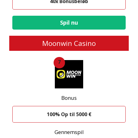
40x Bonusbeløb
Spil nu
Moonwin Casino
7
Bonus
100% Op til 5000 €
Gennemspil