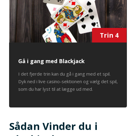
Trin 4
Gå i gang med Blackjack
I det fjerde trin kan du gå i gang med et spil.
Dyk ned i live casino-sektionen og vælg det spil,
som du har lyst til at lægge ud med.
Sådan Vinder du i