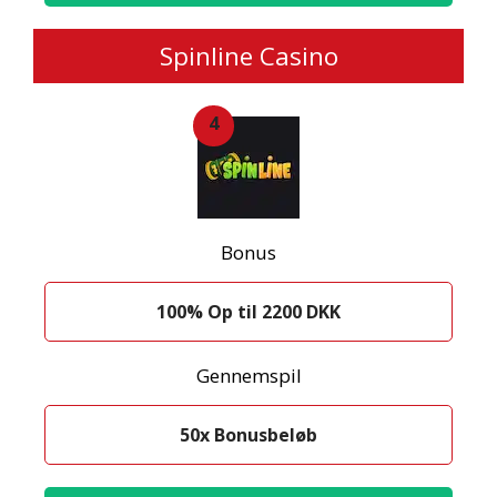
Spinline Casino
4
Bonus
100% Op til 2200 DKK
Gennemspil
50x Bonusbeløb