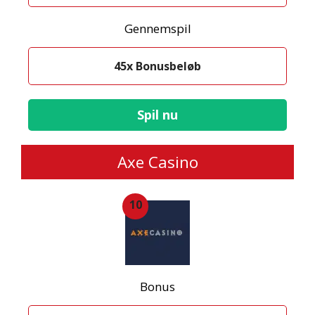
Gennemspil
45x Bonusbeløb
Spil nu
Axe Casino
10
Bonus