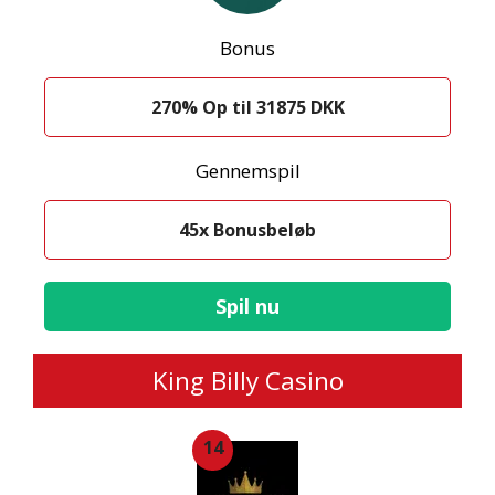
Bonus
270% Op til 31875 DKK
Gennemspil
45x Bonusbeløb
Spil nu
King Billy Casino
14