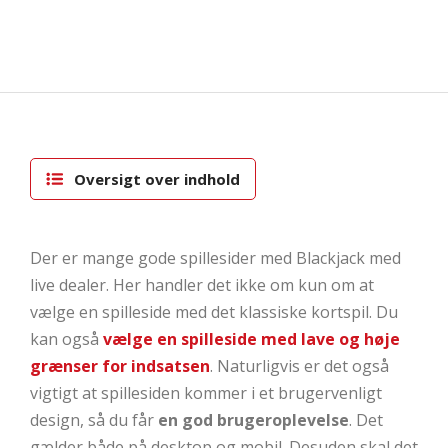
Oversigt over indhold
Der er mange gode spillesider med Blackjack med
live dealer. Her handler det ikke om kun om at
vælge en spilleside med det klassiske kortspil. Du
kan også
vælge en spilleside med lave og høje
grænser for indsatsen
. Naturligvis er det også
vigtigt at spillesiden kommer i et brugervenligt
design, så du får
en god brugeroplevelse
. Det
gælder både på desktop og mobil. Desuden skal det