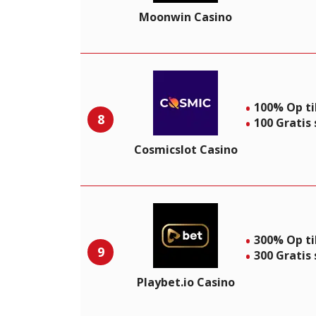
Moonwin Casino
100% Op ti
8
100 Gratis 
Cosmicslot Casino
300% Op ti
9
300 Gratis 
Playbet.io Casino