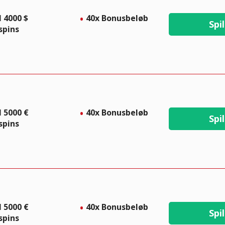
l 4000 $
40x Bonusbeløb
Spi
spins
l 5000 €
40x Bonusbeløb
Spi
spins
l 5000 €
40x Bonusbeløb
Spi
spins