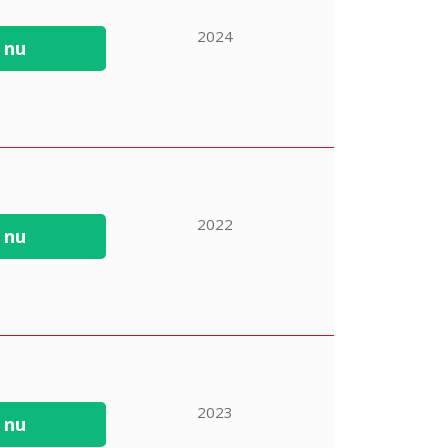
2024
l nu
2022
l nu
2023
l nu