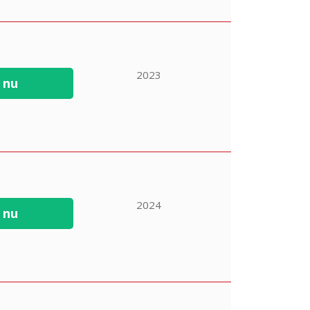
2023
l nu
2024
l nu