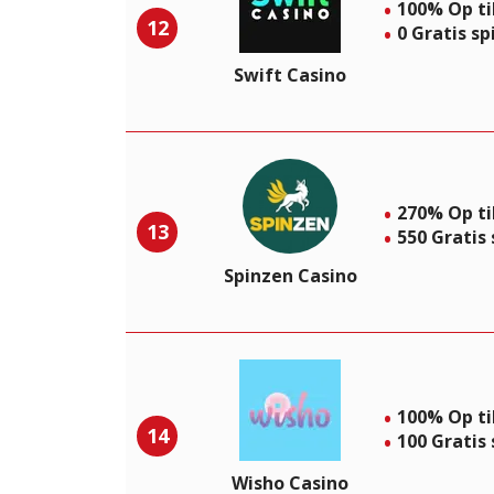
100% Op til
12
0 Gratis sp
Swift Casino
270% Op ti
13
550 Gratis 
Spinzen Casino
100% Op ti
14
100 Gratis 
Wisho Casino