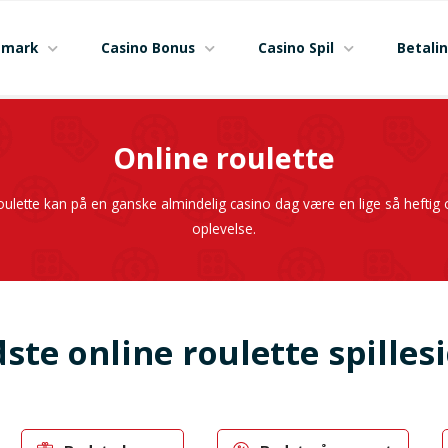
nmark
Casino Bonus
Casino Spil
Betali
Online roulette
oulette kan på en ganske almindelig casino dag være en lige så heftig 
oplevelse.
ste online roulette spilles