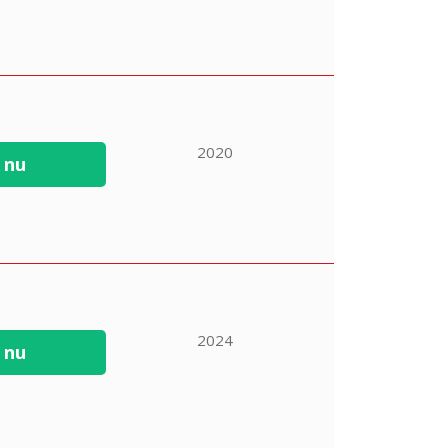
2020
l nu
2024
l nu