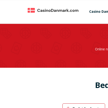
Casino Da
Online r
Bed