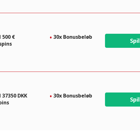
l 500 €
30x Bonusbeløb
Spi
spins
l 37350 DKK
30x Bonusbeløb
Spi
pins