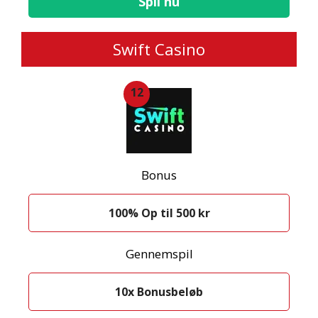
Spil nu
Swift Casino
12
Bonus
100% Op til 500 kr
Gennemspil
10x Bonusbeløb