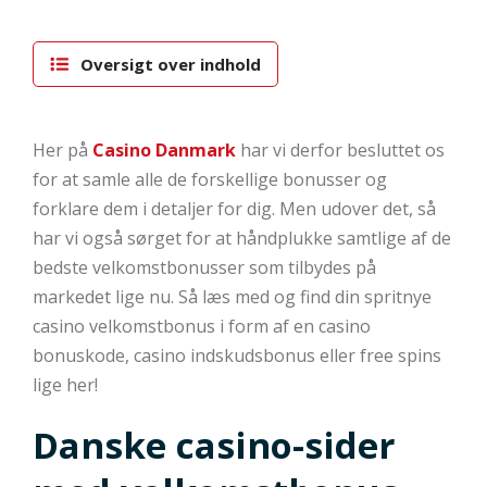
Oversigt over indhold
Her på
Casino Danmark
har vi derfor besluttet os
for at samle alle de forskellige bonusser og
forklare dem i detaljer for dig. Men udover det, så
har vi også sørget for at håndplukke samtlige af de
bedste velkomstbonusser som tilbydes på
markedet lige nu. Så læs med og find din spritnye
casino velkomstbonus i form af en casino
bonuskode, casino indskudsbonus eller free spins
lige her!
Danske casino-sider