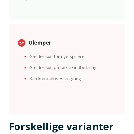
Ulemper
Gælder kun for nye spillere
Gælder kun på første indbetaling
Kan kun indløses en gang
Forskellige varianter