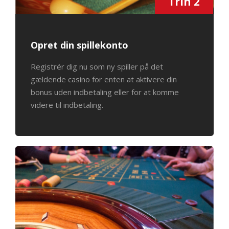
Trin 2
Opret din spillekonto
Registrér dig nu som ny spiller på det
gældende casino for enten at aktivere din
bonus uden indbetaling eller for at komme
videre til indbetaling.