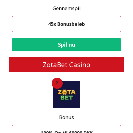
Gennemspil
45x Bonusbeløb
Spil nu
ZotaBet Casino
2
Bonus