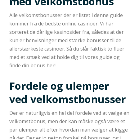
med velkomstbonus
Alle velkomstbonusser der er listet i denne guide
kommer fra de bedste online casinoer. Vi har
sorteret de dårlige kasinosider fra, således at der
kun er henvisninger med stærke bonusser til de
allerstærkeste casinoer. Så du slår faktisk to fluer
med et smæk ved at holde dig til vores guide og
finde din bonus her!
Fordele og ulemper
ved velkomstbonusser
Der er naturligvis en hel del fordele ved at vælge en
velkomstbonus, men der kan måske også være et
par ulemper alt efter hvordan man vælger at kigge
på det. Der er jo netop forskel på bonusser, og i