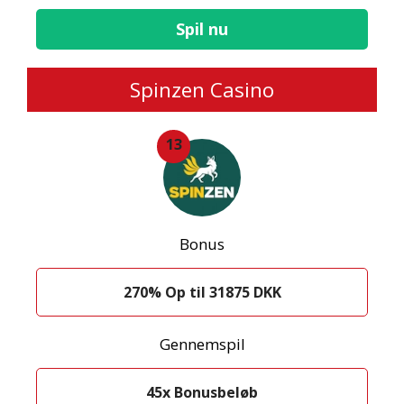
Spil nu
Spinzen Casino
13
Bonus
270% Op til 31875 DKK
Gennemspil
45x Bonusbeløb