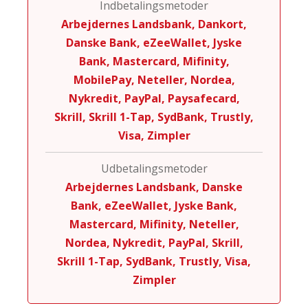
Indbetalingsmetoder
Arbejdernes Landsbank, Dankort,
Danske Bank, eZeeWallet, Jyske
Bank, Mastercard, Mifinity,
MobilePay, Neteller, Nordea,
Nykredit, PayPal, Paysafecard,
Skrill, Skrill 1-Tap, SydBank, Trustly,
Visa, Zimpler
Udbetalingsmetoder
Arbejdernes Landsbank, Danske
Bank, eZeeWallet, Jyske Bank,
Mastercard, Mifinity, Neteller,
Nordea, Nykredit, PayPal, Skrill,
Skrill 1-Tap, SydBank, Trustly, Visa,
Zimpler