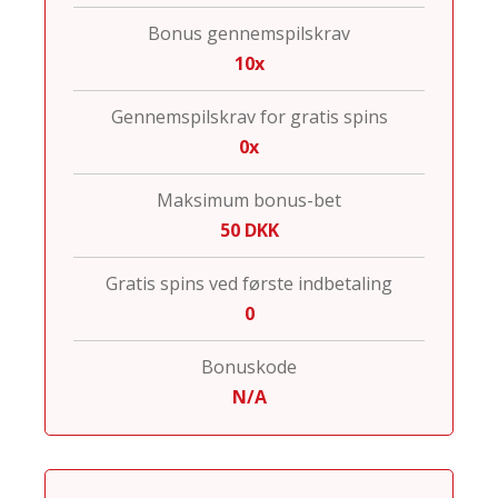
Bonus gennemspilskrav
10x
Gennemspilskrav for gratis spins
0x
Maksimum bonus-bet
50 DKK
Gratis spins ved første indbetaling
0
Bonuskode
N/A