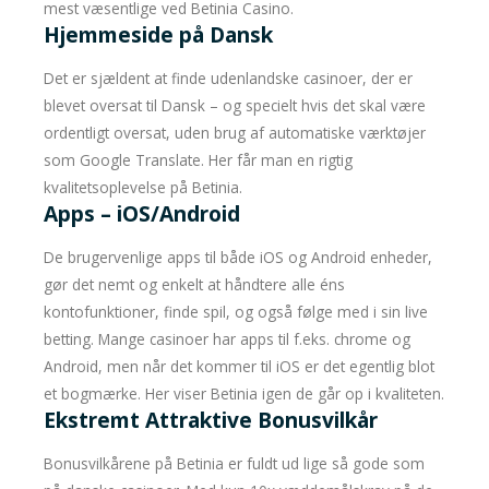
mest væsentlige ved Betinia Casino.
Hjemmeside på Dansk
Det er sjældent at finde udenlandske casinoer, der er
blevet oversat til Dansk – og specielt hvis det skal være
ordentligt oversat, uden brug af automatiske værktøjer
som Google Translate. Her får man en rigtig
kvalitetsoplevelse på Betinia.
Apps – iOS/Android
De brugervenlige apps til både iOS og Android enheder,
gør det nemt og enkelt at håndtere alle éns
kontofunktioner, finde spil, og også følge med i sin live
betting. Mange casinoer har apps til f.eks. chrome og
Android, men når det kommer til iOS er det egentlig blot
et bogmærke. Her viser Betinia igen de går op i kvaliteten.
Ekstremt Attraktive Bonusvilkår
Bonusvilkårene på Betinia er fuldt ud lige så gode som