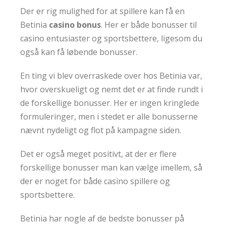
Der er rig mulighed for at spillere kan få en
Betinia
casino bonus
. Her er både bonusser til
casino entusiaster og sportsbettere, ligesom du
også kan få løbende bonusser.
En ting vi blev overraskede over hos Betinia var,
hvor overskueligt og nemt det er at finde rundt i
de forskellige bonusser. Her er ingen kringlede
formuleringer, men i stedet er alle bonusserne
nævnt nydeligt og flot på kampagne siden.
Det er også meget positivt, at der er flere
forskellige bonusser man kan vælge imellem, så
der er noget for både casino spillere og
sportsbettere.
Betinia har nogle af de bedste bonusser på