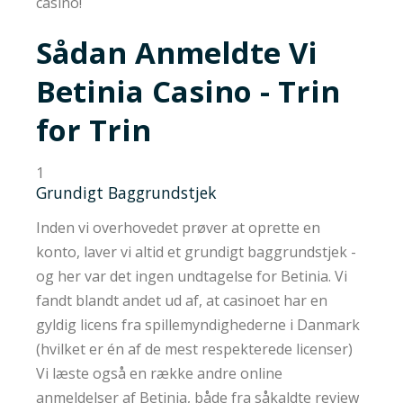
casino!
Sådan Anmeldte Vi
Betinia Casino - Trin
for Trin
1
Grundigt Baggrundstjek
Inden vi overhovedet prøver at oprette en
konto, laver vi altid et grundigt baggrundstjek -
og her var det ingen undtagelse for Betinia. Vi
fandt blandt andet ud af, at casinoet har en
gyldig licens fra spillemyndighederne i Danmark
(hvilket er én af de mest respekterede licenser)
Vi læste også en række andre online
anmeldelser af Betinia, både fra såkaldte review