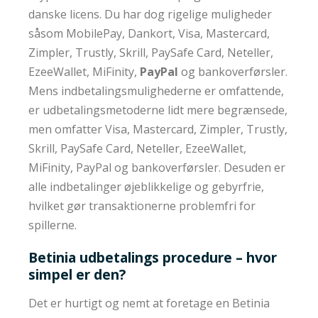
danske licens. Du har dog rigelige muligheder
såsom MobilePay, Dankort, Visa, Mastercard,
Zimpler, Trustly, Skrill, PaySafe Card, Neteller,
EzeeWallet, MiFinity,
PayPal
og bankoverførsler.
Mens indbetalingsmulighederne er omfattende,
er udbetalingsmetoderne lidt mere begrænsede,
men omfatter Visa, Mastercard, Zimpler, Trustly,
Skrill, PaySafe Card, Neteller, EzeeWallet,
MiFinity, PayPal og bankoverførsler. Desuden er
alle indbetalinger øjeblikkelige og gebyrfrie,
hvilket gør transaktionerne problemfri for
spillerne.
Betinia udbetalings procedure – hvor
simpel er den?
Det er hurtigt og nemt at foretage en Betinia