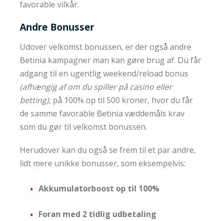
favorable vilkår.
Andre Bonusser
Udover velkomst bonussen, er der også andre
Betinia kampagner man kan gøre brug af. Du får
adgang til en ugentlig weekend/reload bonus
(afhængig af om du spiller på casino eller
betting)
, på 100% op til 500 kroner, hvor du får
de samme favorable Betinia væddemåls krav
som du gør til velkomst bonussen.
Herudover kan du også se frem til et par andre,
lidt mere unikke bonusser, som eksempelvis:
Akkumulatorboost op til 100%
Foran med 2 tidlig udbetaling