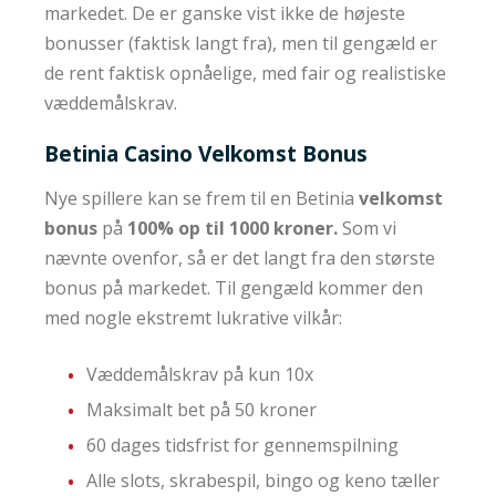
markedet. De er ganske vist ikke de højeste
bonusser (faktisk langt fra), men til gengæld er
de rent faktisk opnåelige, med fair og realistiske
væddemålskrav.
Betinia Casino Velkomst Bonus
Nye spillere kan se frem til en Betinia
velkomst
bonus
på
100% op til 1000 kroner.
Som vi
nævnte ovenfor, så er det langt fra den største
bonus på markedet. Til gengæld kommer den
med nogle ekstremt lukrative vilkår:
Væddemålskrav på kun 10x
Maksimalt bet på 50 kroner
60 dages tidsfrist for gennemspilning
Alle slots, skrabespil, bingo og keno tæller