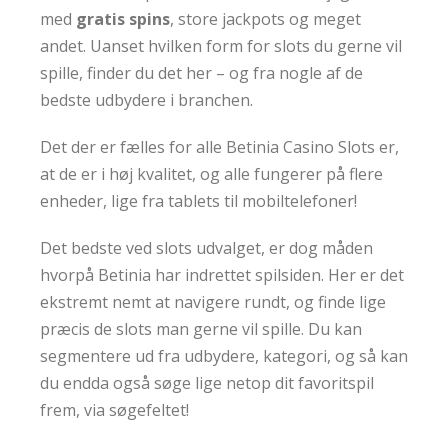
med
gratis spins
, store jackpots og meget
andet. Uanset hvilken form for slots du gerne vil
spille, finder du det her – og fra nogle af de
bedste udbydere i branchen.
Det der er fælles for alle Betinia Casino Slots er,
at de er i høj kvalitet, og alle fungerer på flere
enheder, lige fra tablets til mobiltelefoner!
Det bedste ved slots udvalget, er dog måden
hvorpå Betinia har indrettet spilsiden. Her er det
ekstremt nemt at navigere rundt, og finde lige
præcis de slots man gerne vil spille. Du kan
segmentere ud fra udbydere, kategori, og så kan
du endda også søge lige netop dit favoritspil
frem, via søgefeltet!