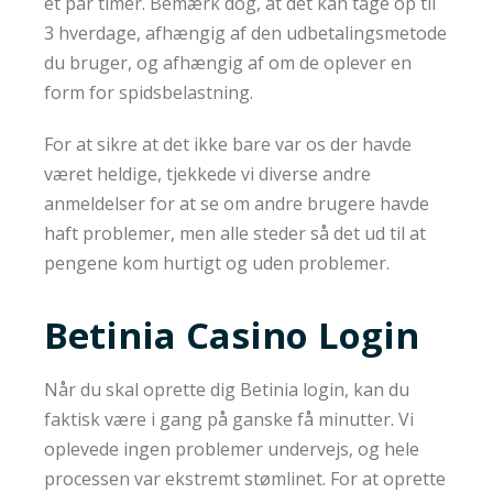
et par timer. Bemærk dog, at det kan tage op til
3 hverdage, afhængig af den udbetalingsmetode
du bruger, og afhængig af om de oplever en
form for spidsbelastning.
For at sikre at det ikke bare var os der havde
været heldige, tjekkede vi diverse andre
anmeldelser for at se om andre brugere havde
haft problemer, men alle steder så det ud til at
pengene kom hurtigt og uden problemer.
Betinia Casino Login
Når du skal oprette dig Betinia login, kan du
faktisk være i gang på ganske få minutter. Vi
oplevede ingen problemer undervejs, og hele
processen var ekstremt stømlinet. For at oprette