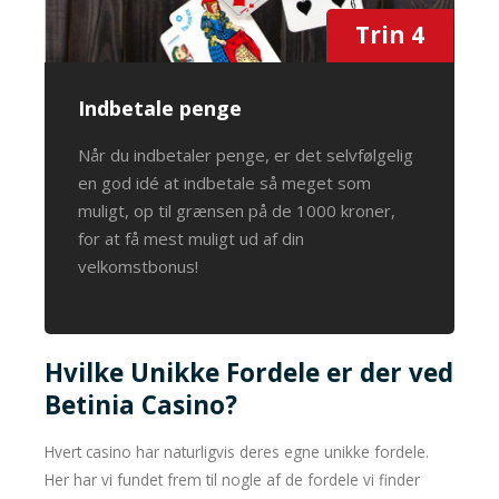
Trin 4
Indbetale penge
Når du indbetaler penge, er det selvfølgelig
en god idé at indbetale så meget som
muligt, op til grænsen på de 1000 kroner,
for at få mest muligt ud af din
velkomstbonus!
Hvilke Unikke Fordele er der ved
Betinia Casino?
Hvert casino har naturligvis deres egne unikke fordele.
Her har vi fundet frem til nogle af de fordele vi finder