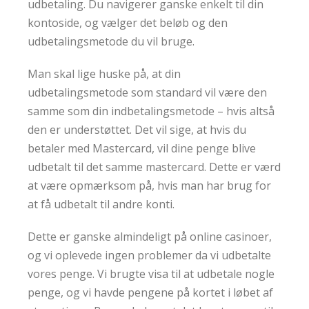
udbetaling. Du navigerer ganske enkelt til din
kontoside, og vælger det beløb og den
udbetalingsmetode du vil bruge.
Man skal lige huske på, at din
udbetalingsmetode som standard vil være den
samme som din indbetalingsmetode – hvis altså
den er understøttet. Det vil sige, at hvis du
betaler med Mastercard, vil dine penge blive
udbetalt til det samme mastercard. Dette er værd
at være opmærksom på, hvis man har brug for
at få udbetalt til andre konti.
Dette er ganske almindeligt på online casinoer,
og vi oplevede ingen problemer da vi udbetalte
vores penge. Vi brugte visa til at udbetale nogle
penge, og vi havde pengene på kortet i løbet af