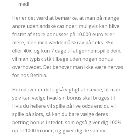
med!
Her er det værd at bemærke, at man på mange
andre udenlandske casinoer, muligvis kan blive
fristet af store bonusser på 10.000 euro eller
mere, men med væddemålskrav på f.eks. 35x
eller 40x, og kun 7 dage til at gennemspille dem,
vil man typisk stå tilbage uden nogen bonus
overhovedet. Det behøver man ikke være nervøs
for hos Betinia.
Herudover er det også vigtigt at nævne, at man
selv kan vælge hvad sin bonus skal bruges til.
Hvis du hellere vil spille på live odds end du vil
spille på slots, så kan du bare vælge deres
betting bonus i stedet, som også giver dig 100%
op til 1000 kroner, og giver dig de samme