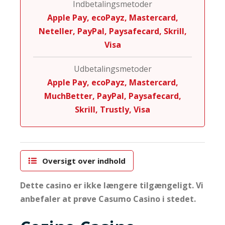
Indbetalingsmetoder
Apple Pay, ecoPayz, Mastercard,
Neteller, PayPal, Paysafecard, Skrill,
Visa
Udbetalingsmetoder
Apple Pay, ecoPayz, Mastercard,
MuchBetter, PayPal, Paysafecard,
Skrill, Trustly, Visa
Oversigt over indhold
Dette casino er ikke længere tilgængeligt. Vi
anbefaler at prøve
Casumo Casino
i stedet.