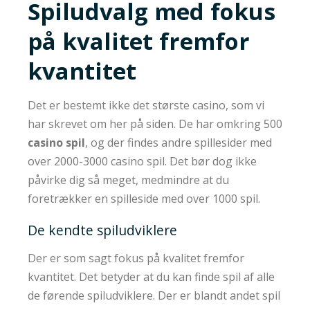
Spiludvalg med fokus
på kvalitet fremfor
kvantitet
Det er bestemt ikke det største casino, som vi
har skrevet om her på siden. De har omkring 500
casino spil
, og der findes andre spillesider med
over 2000-3000 casino spil. Det bør dog ikke
påvirke dig så meget, medmindre at du
foretrækker en spilleside med over 1000 spil.
De kendte spiludviklere
Der er som sagt fokus på kvalitet fremfor
kvantitet. Det betyder at du kan finde spil af alle
de førende spiludviklere. Der er blandt andet spil