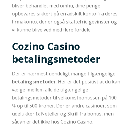
bliver behandlet med omhu, dine penge
opbevares sikkert på en adskilt konto fra deres
firmakonto, der er også skattefrie gevinster og
vi kunne blive ved med flere fordele.
Cozino Casino
betalingsmetoder
Der er nærmest uendeligt mange tilgængelige
betalingsmetoder
. Her er det positivt at du kan
vælge imellem alle de tilgængelige
betalingsmetoder til velkomstbonussen på 100
% op til 500 kroner. Der er andre casinoer, som
udelukker fx Neteller og Skrill fra bonus, men
sådan er det ikke hos Cozino Casino.