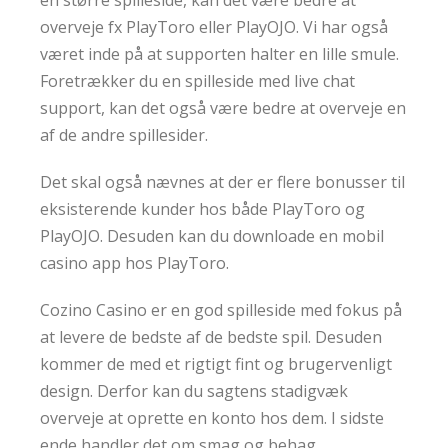
en større spilleside, kan det være bedre at
overveje fx PlayToro eller PlayOJO. Vi har også
været inde på at supporten halter en lille smule.
Foretrækker du en spilleside med live chat
support, kan det også være bedre at overveje en
af de andre spillesider.
Det skal også nævnes at der er flere bonusser til
eksisterende kunder hos både PlayToro og
PlayOJO. Desuden kan du downloade en mobil
casino app hos PlayToro.
Cozino Casino er en god spilleside med fokus på
at levere de bedste af de bedste spil. Desuden
kommer de med et rigtigt fint og brugervenligt
design. Derfor kan du sagtens stadigvæk
overveje at oprette en konto hos dem. I sidste
ende handler det om smag og behag.