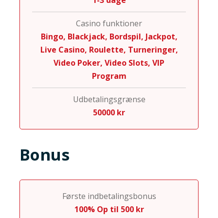
1-3 dage
Casino funktioner
Bingo, Blackjack, Bordspil, Jackpot,
Live Casino, Roulette, Turneringer,
Video Poker, Video Slots, VIP
Program
Udbetalingsgrænse
50000 kr
Bonus
Første indbetalingsbonus
100% Op til 500 kr