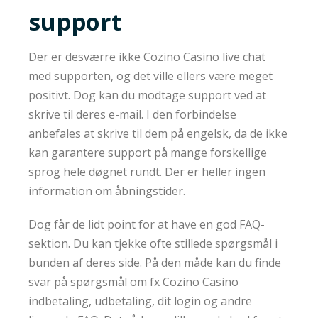
support
Der er desværre ikke Cozino Casino live chat
med supporten, og det ville ellers være meget
positivt. Dog kan du modtage support ved at
skrive til deres e-mail. I den forbindelse
anbefales at skrive til dem på engelsk, da de ikke
kan garantere support på mange forskellige
sprog hele døgnet rundt. Der er heller ingen
information om åbningstider.
Dog får de lidt point for at have en god FAQ-
sektion. Du kan tjekke ofte stillede spørgsmål i
bunden af deres side. På den måde kan du finde
svar på spørgsmål om fx Cozino Casino
indbetaling, udbetaling, dit login og andre