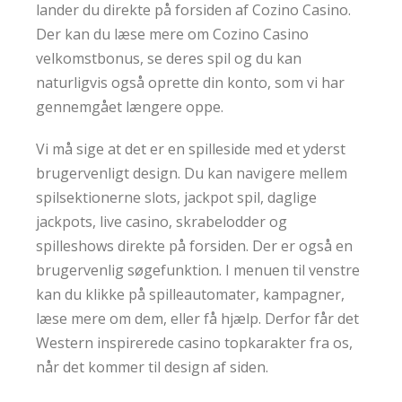
lander du direkte på forsiden af Cozino Casino.
Der kan du læse mere om Cozino Casino
velkomstbonus, se deres spil og du kan
naturligvis også oprette din konto, som vi har
gennemgået længere oppe.
Vi må sige at det er en spilleside med et yderst
brugervenligt design. Du kan navigere mellem
spilsektionerne slots, jackpot spil, daglige
jackpots, live casino, skrabelodder og
spilleshows direkte på forsiden. Der er også en
brugervenlig søgefunktion. I menuen til venstre
kan du klikke på spilleautomater, kampagner,
læse mere om dem, eller få hjælp. Derfor får det
Western inspirerede casino topkarakter fra os,
når det kommer til design af siden.