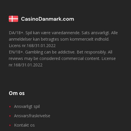
DA/18+. Spil kan være vanedannende. Sats ansvarligt. Alle
anmeldelser kan betragtes som kommercielt indhold.
Licens nr.168/31.01.2022
EN/18+. Gambling can be addictive. Bet responsibly. All
reviews may be considered commercial content. License
nr.168/31.01.2022
Om os
Ansvarligt spil
Ansvarsfraskrivelse
Kontakt os