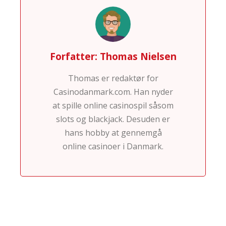
Forfatter: Thomas Nielsen
Thomas er redaktør for
Casinodanmark.com. Han nyder
at spille online casinospil såsom
slots og blackjack. Desuden er
hans hobby at gennemgå
online casinoer i Danmark.