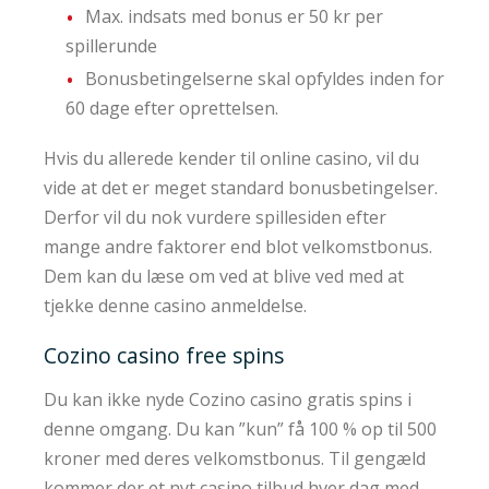
Max. indsats med bonus er 50 kr per
spillerunde
Bonusbetingelserne skal opfyldes inden for
60 dage efter oprettelsen.
Hvis du allerede kender til online casino, vil du
vide at det er meget standard bonusbetingelser.
Derfor vil du nok vurdere spillesiden efter
mange andre faktorer end blot velkomstbonus.
Dem kan du læse om ved at blive ved med at
tjekke denne casino anmeldelse.
Cozino casino free spins
Du kan ikke nyde Cozino casino gratis spins i
denne omgang. Du kan ”kun” få 100 % op til 500
kroner med deres velkomstbonus. Til gengæld
kommer der et nyt casino tilbud hver dag med