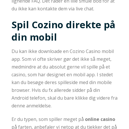
lignende FAQ. Det råder en lille smule bod for at
du ikke kan kontakte dem via live chat.
Spil Cozino direkte på
din mobil
Du kan ikke downloade en Cozino Casino mobil
app. Som vi ofte skriver gør det ikke så meget,
medmindre at du absolut gerne vil spille på et
casino, som har designet en mobil app. I stedet
kan du besøge deres spilleside med din mobile
browser. Hvis du fx allerede sidder på din
Android telefon, skal du bare klikke dig videre fra
denne anmeldelse.
Er du typen, som spiller meget på
online casino
på farten, anbefaler vi netop at du tjekker det på