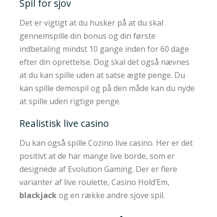
Spil for sjov
Det er vigtigt at du husker på at du skal
gennemspille din bonus og din første
indbetaling mindst 10 gange inden for 60 dage
efter din oprettelse. Dog skal det også nævnes
at du kan spille uden at satse ægte penge. Du
kan spille demospil og på den måde kan du nyde
at spille uden rigtige penge.
Realistisk live casino
Du kan også spille Cozino live casino. Her er det
positivt at de har mange live borde, som er
designede af Evolution Gaming. Der er flere
varianter af live roulette, Casino Hold’Em,
blackjack
og en række andre sjove spil.