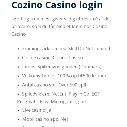
Cozino Casino login
Først og fremmest giver vi dig et resumé af det
primære, som du får med et login hos Cozino
Casino.
iGaming-virksomhed: Skill On Net Limited
Online casino: Cozino Casino
Licens: Spillemyndigheden (Danmark)
Velkomstbonus: 100 % op til 500 kroner
Antal casino spil: Over 500 spil
Spiludviklere: NetEnt, Play ’n Go, EGT,
Pragmatic Play, Microgaming m.fl.
Live casino: Ja
Mobil casino app: Nej