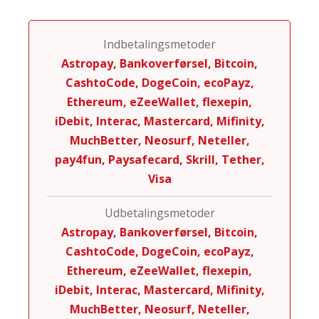
Indbetalingsmetoder
Astropay, Bankoverførsel, Bitcoin,
CashtoCode, DogeCoin, ecoPayz,
Ethereum, eZeeWallet, flexepin,
iDebit, Interac, Mastercard, Mifinity,
MuchBetter, Neosurf, Neteller,
pay4fun, Paysafecard, Skrill, Tether,
Visa
Udbetalingsmetoder
Astropay, Bankoverførsel, Bitcoin,
CashtoCode, DogeCoin, ecoPayz,
Ethereum, eZeeWallet, flexepin,
iDebit, Interac, Mastercard, Mifinity,
MuchBetter, Neosurf, Neteller,