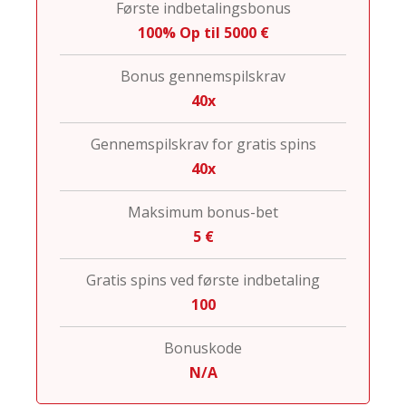
Første indbetalingsbonus
100% Op til 5000 €
Bonus gennemspilskrav
40x
Gennemspilskrav for gratis spins
40x
Maksimum bonus-bet
5 €
Gratis spins ved første indbetaling
100
Bonuskode
N/A